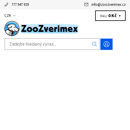
777 947 929
info
@
zoozverimex.cz
0 Kč
CZK
0 ks /