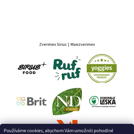
Zverimex Sirius
|
Maxizverimex
Používáme cookies, abychom Vám umožnili pohodlné