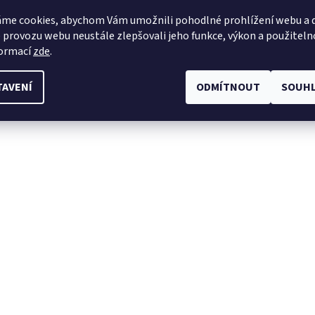
me cookies, abychom Vám umožnili pohodlné prohlížení webu a d
 provozu webu neustále zlepšovali jeho funkce, výkon a použiteln
formací
zde
.
TAVENÍ
ODMÍTNOUT
SOUHL