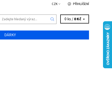
CZK
PŘIHLÁŠENÍ
0 ks /
0 Kč
DÁRKY