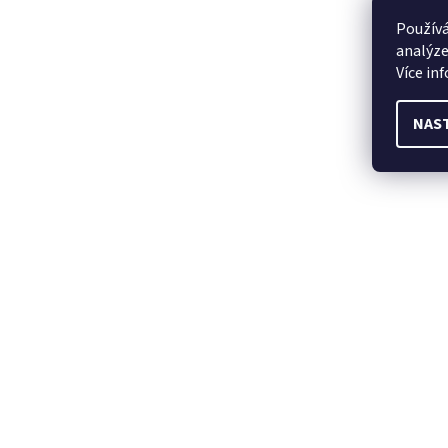
Používá
analýze
Více in
NAS