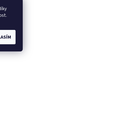
íky
ost.
ASÍM