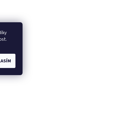
íky
ost.
ASÍM