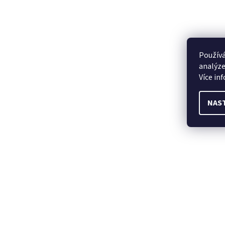
Používá
analýze
Více in
NAS