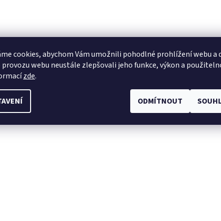
me cookies, abychom Vám umožnili pohodlné prohlížení webu a d
 provozu webu neustále zlepšovali jeho funkce, výkon a použiteln
formací
zde
.
TAVENÍ
ODMÍTNOUT
SOUHL