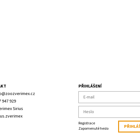
AKT
PŘIHLÁŠENÍ
o
@
zoozverimex.cz
7 947 929
erimex Sirius
ius.zverimex
Registrace
Zapomenuté heslo