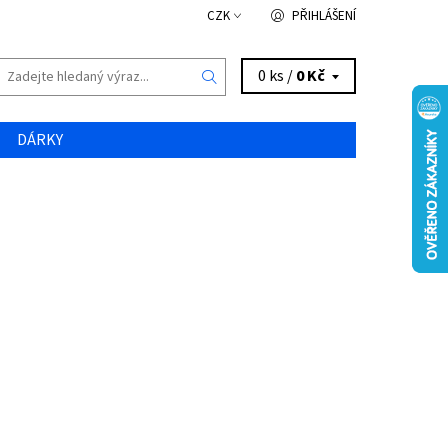
CZK
PŘIHLÁŠENÍ
0 ks /
0 Kč
DÁRKY