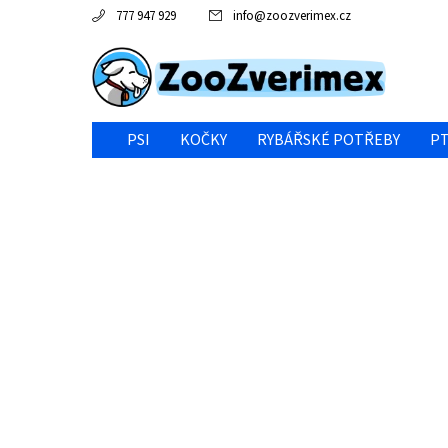
777 947 929
info
@
zoozverimex.cz
PSI
KOČKY
RYBÁŘSKÉ POTŘEBY
PT
NEJVÝHODNĚJŠÍ CENA/VÝPRODEJ
GABY RYBY