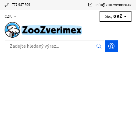
777 947 929
info
@
zoozverimex.cz
0 Kč
CZK
0 ks /