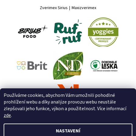
Zverimex Sirius
|
Maxizverimex
Používáme cookies, abychom Vám umožnili pohodlné
prohlížení webu a díky analýze provozu webu neustále
zlepšovali jeho funkce, výkon a použitelnost. Více informací
zde
.
NASTAVENÍ
2026 © ZooZverimex, všechna práva vyhrazena
Upravit nastavení