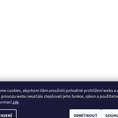
me cookies, abychom Vám umožnili pohodlné prohlížení webu a d
 provozu webu neustále zlepšovali jeho funkce, výkon a použiteln
formací
zde
.
TAVENÍ
ODMÍTNOUT
SOUHL