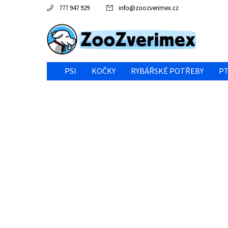
777 947 929
info
@
zoozverimex.cz
PSI
KOČKY
RYBÁŘSKÉ POTŘEBY
PT
NEJVÝHODNĚJŠÍ CENA/VÝPRODEJ
GABY RYBY