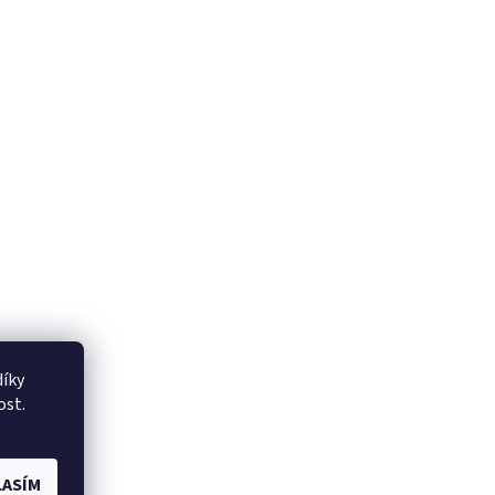
íky
ost.
ASÍM