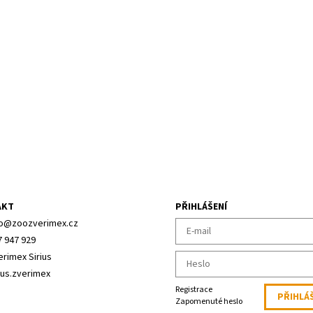
AKT
PŘIHLÁŠENÍ
o
@
zoozverimex.cz
7 947 929
erimex Sirius
ius.zverimex
Registrace
Zapomenuté heslo