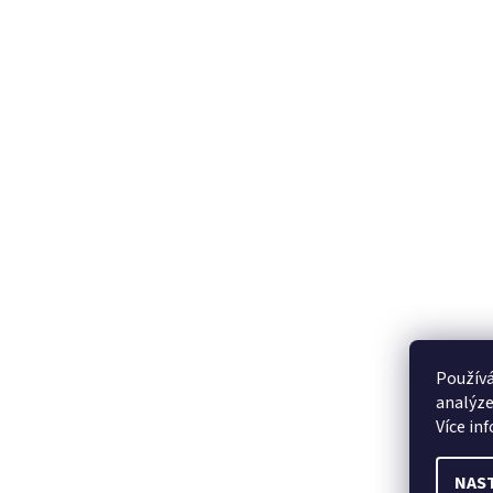
Používá
analýze
Více in
NAS