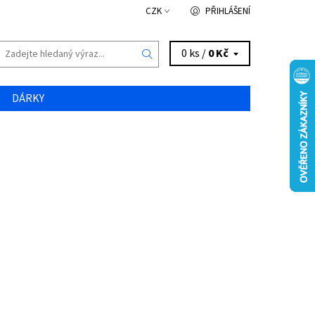
CZK
PŘIHLÁŠENÍ
0 ks /
0 Kč
DÁRKY