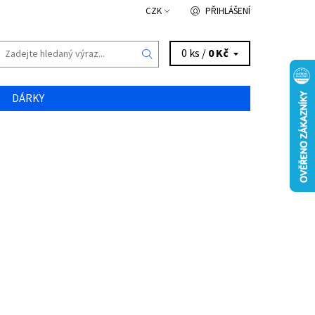
CZK
PŘIHLÁŠENÍ
0 ks /
0 Kč
DÁRKY