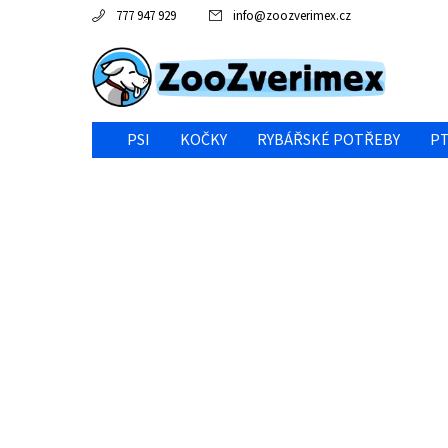
777 947 929
info
@
zoozverimex.cz
PSI
KOČKY
RYBÁŘSKÉ POTŘEBY
PT
NEJVÝHODNĚJŠÍ CENA/VÝPRODEJ
GABY RYBY