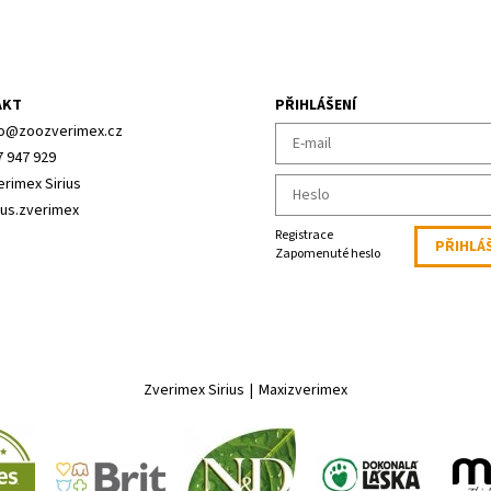
AKT
PŘIHLÁŠENÍ
o
@
zoozverimex.cz
7 947 929
erimex Sirius
ius.zverimex
Registrace
Zapomenuté heslo
Zverimex Sirius
|
Maxizverimex