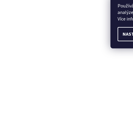
Používá
analýze
Více in
NAS