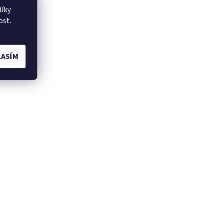
íky
ost.
ASÍM