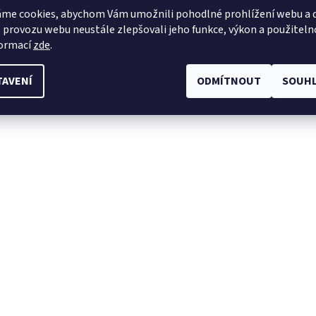
me cookies, abychom Vám umožnili pohodlné prohlížení webu a d
 provozu webu neustále zlepšovali jeho funkce, výkon a použiteln
formací
zde
.
TAVENÍ
ODMÍTNOUT
SOUHL