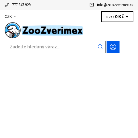
777 947 929
info
@
zoozverimex.cz
0 Kč
CZK
0 ks /