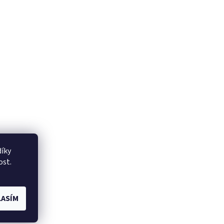
íky
ost.
ASÍM