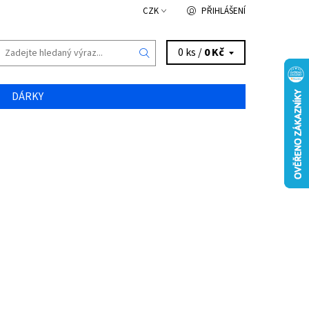
CZK
PŘIHLÁŠENÍ
0 ks /
0 Kč
DÁRKY