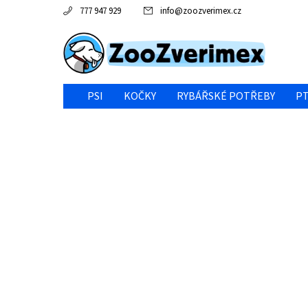
777 947 929
info
@
zoozverimex.cz
PSI
KOČKY
RYBÁŘSKÉ POTŘEBY
PT
NEJVÝHODNĚJŠÍ CENA/VÝPRODEJ
GABY RYBY