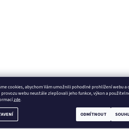
me cookies, abychom Vám umožnili pohodlné prohlížení webu a d
 provozu webu neustále zlepšovali jeho funkce, výkon a použiteln
formací
zde
.
TAVENÍ
ODMÍTNOUT
SOUHL