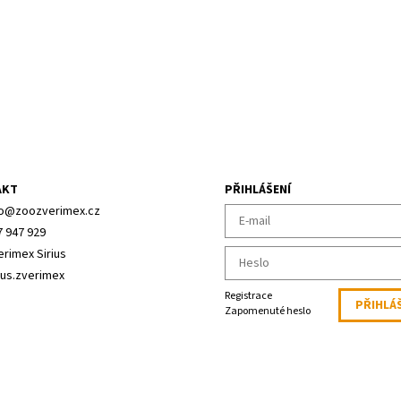
AKT
PŘIHLÁŠENÍ
o
@
zoozverimex.cz
7 947 929
erimex Sirius
ius.zverimex
Registrace
Zapomenuté heslo