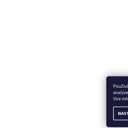
Používá
analýze
Více in
NAS