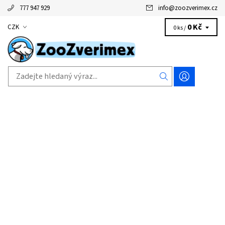
777 947 929
info
@
zoozverimex.cz
0 Kč
CZK
0 ks /