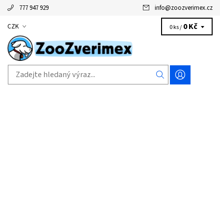
777 947 929
info
@
zoozverimex.cz
0 Kč
CZK
0 ks /