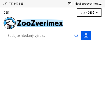
777 947 929
info
@
zoozverimex.cz
0 Kč
CZK
0 ks /