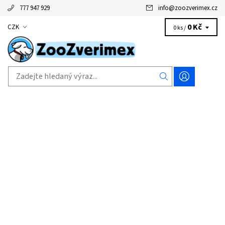
777 947 929
info
@
zoozverimex.cz
0 Kč
CZK
0 ks /