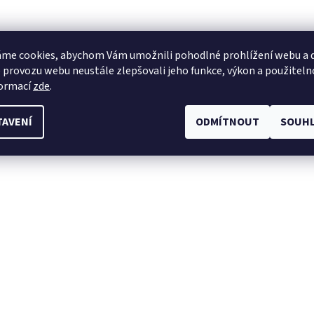
me cookies, abychom Vám umožnili pohodlné prohlížení webu a d
 provozu webu neustále zlepšovali jeho funkce, výkon a použiteln
formací
zde
.
TAVENÍ
ODMÍTNOUT
SOUHL