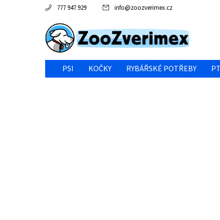
777 947 929
info
@
zoozverimex.cz
PSI
KOČKY
RYBÁŘSKÉ POTŘEBY
PT
NEJVÝHODNĚJŠÍ CENA/VÝPRODEJ
GABY RYBY