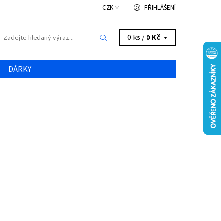
CZK
PŘIHLÁŠENÍ
0 ks /
0 Kč
DÁRKY