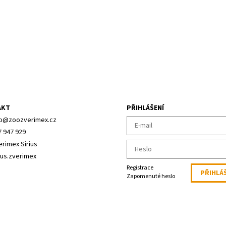
AKT
PŘIHLÁŠENÍ
o
@
zoozverimex.cz
7 947 929
erimex Sirius
ius.zverimex
Registrace
Zapomenuté heslo