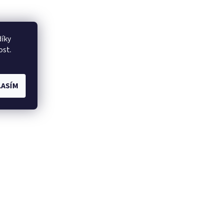
íky
ost.
ASÍM