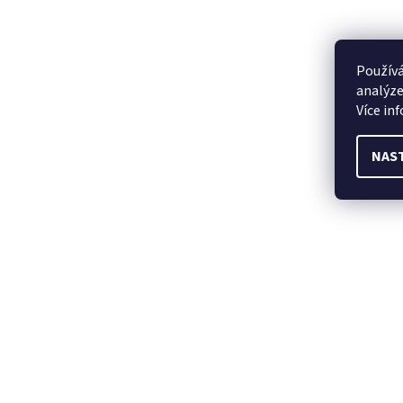
Používá
analýze
Více in
NAS