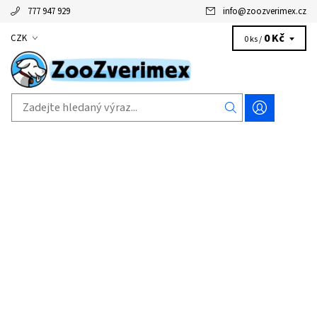
777 947 929
info
@
zoozverimex.cz
0 Kč
CZK
0 ks /