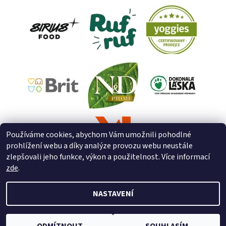
Používáme cookies, abychom Vám umožnili pohodlné
prohlížení webu a díky analýze provozu webu neustále
zlepšovali jeho funkce, výkon a použitelnost. Více informací
zde
.
NASTAVENÍ
2026 © ZooZverimex, všechna práva vyhrazena
Upravit nastavení
cookies
Vytvořil Shoptet