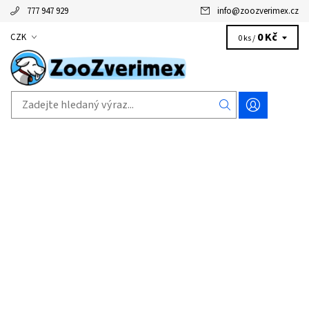
777 947 929
info
@
zoozverimex.cz
0 Kč
CZK
0 ks /