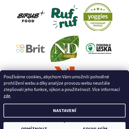
Používáme cookies, abychom Vám umožnili pohodlné
prohlížení webu a díky analýze provozu webu neustále
zlepšovali jeho funkce, výkon a použitelnost. Více informací
zde
.
NASTAVENÍ
2026 © ZooZverimex, všechna práva vyhrazena
Upravit nastavení
cookies
Vytvořil Shoptet