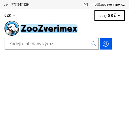
777 947 929
info
@
zoozverimex.cz
0 Kč
CZK
0 ks /