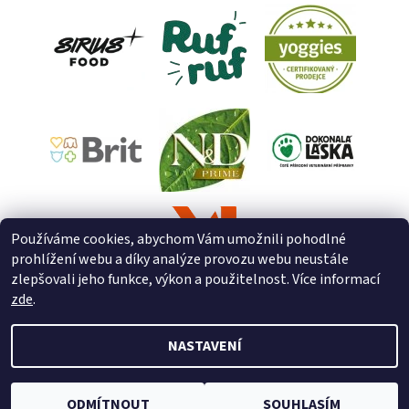
Používáme cookies, abychom Vám umožnili pohodlné
prohlížení webu a díky analýze provozu webu neustále
zlepšovali jeho funkce, výkon a použitelnost. Více informací
zde
.
NASTAVENÍ
2026 © ZooZverimex, všechna práva vyhrazena
Upravit nastavení
cookies
Vytvořil Shoptet
ODMÍTNOUT
SOUHLASÍM