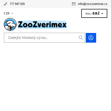
777 947 929
info
@
zoozverimex.cz
0 Kč
CZK
0 ks /