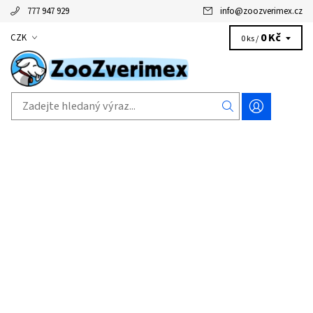
777 947 929
info
@
zoozverimex.cz
0 Kč
CZK
0 ks /