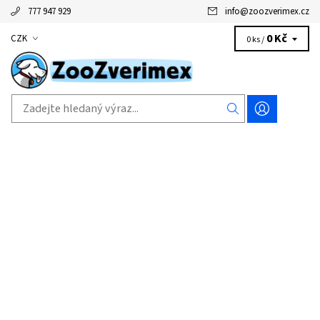
777 947 929
info
@
zoozverimex.cz
0 Kč
CZK
0 ks /