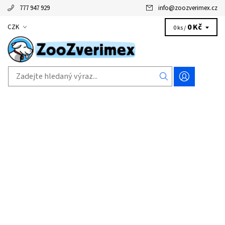
777 947 929
info
@
zoozverimex.cz
0 Kč
CZK
0 ks /