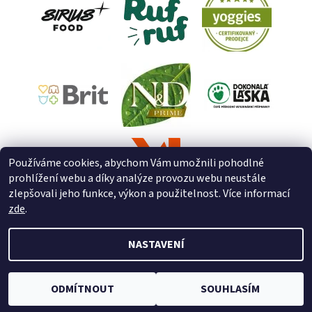
Používáme cookies, abychom Vám umožnili pohodlné
prohlížení webu a díky analýze provozu webu neustále
zlepšovali jeho funkce, výkon a použitelnost. Více informací
zde
.
NASTAVENÍ
2026 © ZooZverimex, všechna práva vyhrazena
Upravit nastavení
cookies
Vytvořil Shoptet
ODMÍTNOUT
SOUHLASÍM