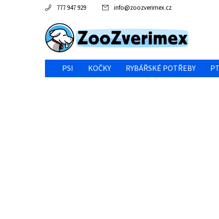
777 947 929
info
@
zoozverimex.cz
PSI
KOČKY
RYBÁŘSKÉ POTŘEBY
PT
NEJVÝHODNĚJŠÍ CENA/VÝPRODEJ
GABY RYBY