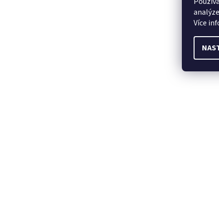
Používá
analýze
Více in
NAS