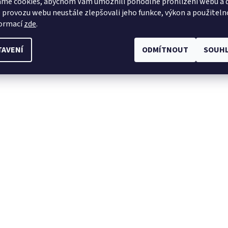
me cookies, abychom Vám umožnili pohodlné prohlížení webu a d
 provozu webu neustále zlepšovali jeho funkce, výkon a použiteln
formací
zde
.
TAVENÍ
ODMÍTNOUT
SOUHL