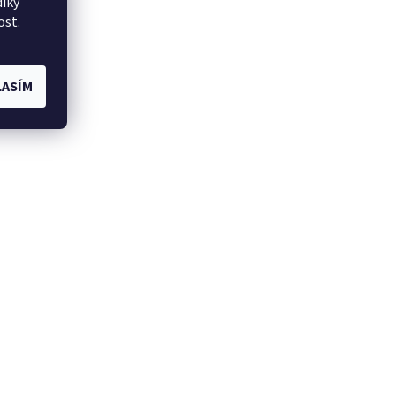
íky
ost.
ASÍM