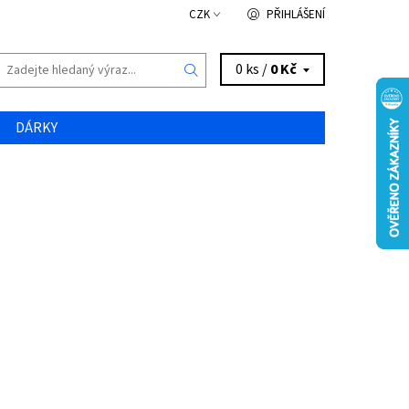
CZK
PŘIHLÁŠENÍ
0 ks /
0 Kč
DÁRKY