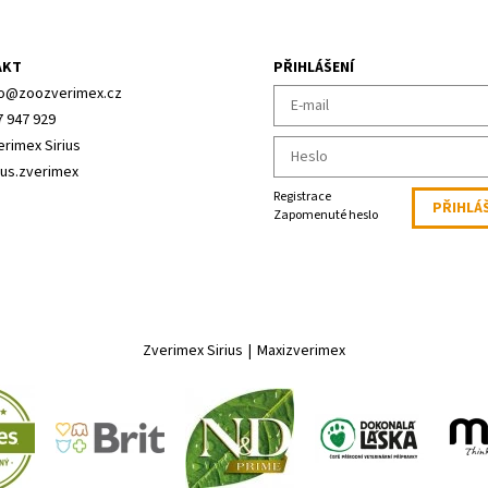
AKT
PŘIHLÁŠENÍ
o
@
zoozverimex.cz
7 947 929
erimex Sirius
ius.zverimex
Registrace
Zapomenuté heslo
Zverimex Sirius
|
Maxizverimex