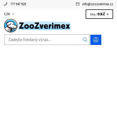
777 947 929
info
@
zoozverimex.cz
0 Kč
CZK
0 ks /