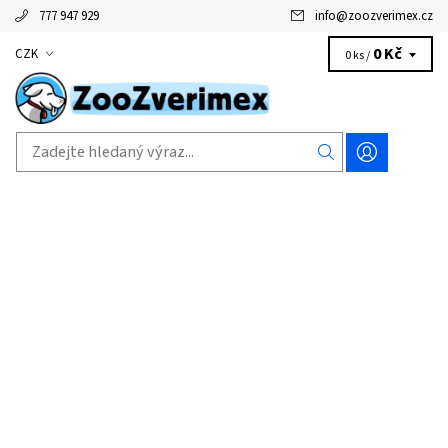
777 947 929
info
@
zoozverimex.cz
0 Kč
CZK
0 ks /