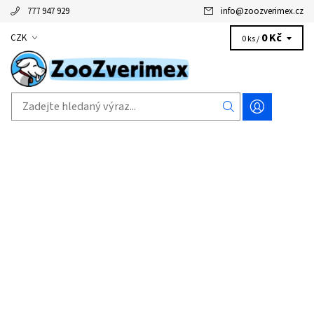
777 947 929
info
@
zoozverimex.cz
0 Kč
CZK
0 ks /