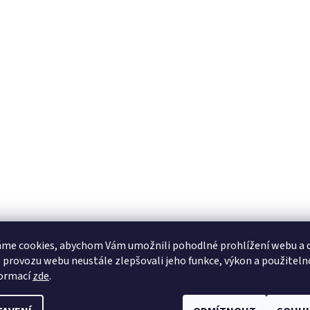
me cookies, abychom Vám umožnili pohodlné prohlížení webu a d
 provozu webu neustále zlepšovali jeho funkce, výkon a použiteln
formací
zde
.