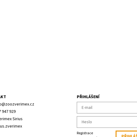
AKT
PŘIHLÁŠENÍ
o
@
zoozverimex.cz
7 947 929
erimex Sirius
ius.zverimex
Registrace