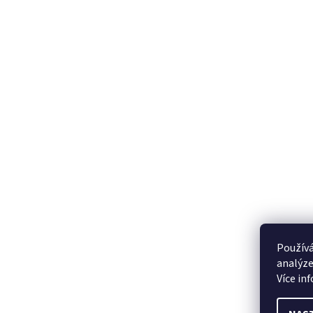
Používá
analýze
Více in