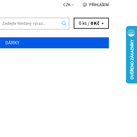
CZK
PŘIHLÁŠENÍ
0 ks /
0 Kč
DÁRKY