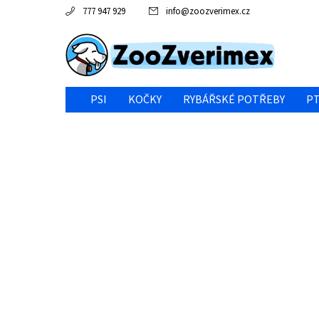
777 947 929
info
@
zoozverimex.cz
PSI
KOČKY
RYBÁŘSKÉ POTŘEBY
PT
NEJVÝHODNĚJŠÍ CENA/VÝPRODEJ
GABY RYBY