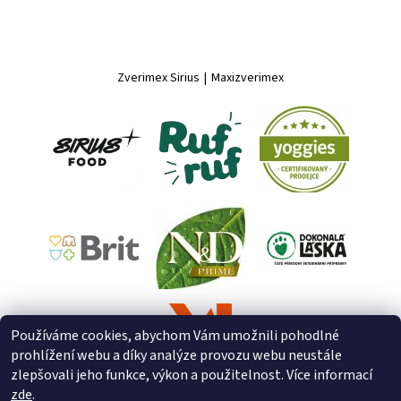
Zverimex Sirius
|
Maxizverimex
Používáme cookies, abychom Vám umožnili pohodlné
prohlížení webu a díky analýze provozu webu neustále
zlepšovali jeho funkce, výkon a použitelnost. Více informací
zde
.