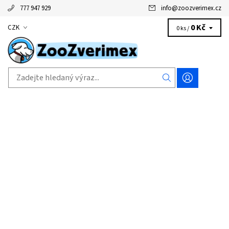
777 947 929
info
@
zoozverimex.cz
0 Kč
CZK
0 ks /