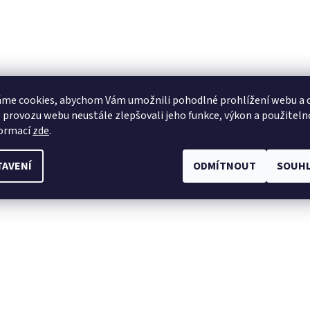
me cookies, abychom Vám umožnili pohodlné prohlížení webu a d
 provozu webu neustále zlepšovali jeho funkce, výkon a použiteln
formací
zde
.
TAVENÍ
ODMÍTNOUT
SOUHL