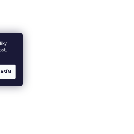
íky
ost.
ASÍM