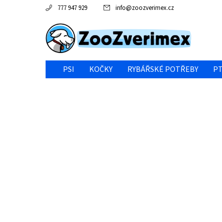
777 947 929
info
@
zoozverimex.cz
PSI
KOČKY
RYBÁŘSKÉ POTŘEBY
PT
NEJVÝHODNĚJŠÍ CENA/VÝPRODEJ
GABY RYBY