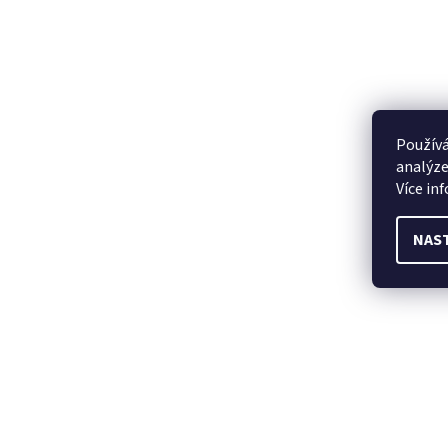
Používá
analýze
Více in
NAS