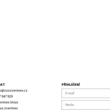
AKT
PŘIHLÁŠENÍ
o
@
zoozverimex.cz
7 947 929
erimex Sirius
ius.zverimex