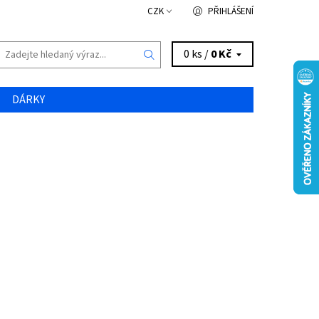
CZK
PŘIHLÁŠENÍ
0 ks /
0 Kč
DÁRKY