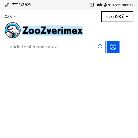
777 947 929
info
@
zoozverimex.cz
0 Kč
CZK
0 ks /