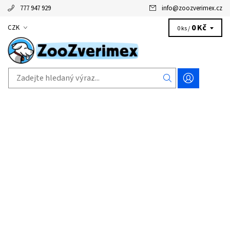
777 947 929
info
@
zoozverimex.cz
0 Kč
CZK
0 ks /