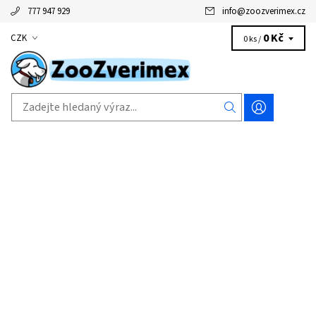
777 947 929
info
@
zoozverimex.cz
0 Kč
CZK
0 ks /