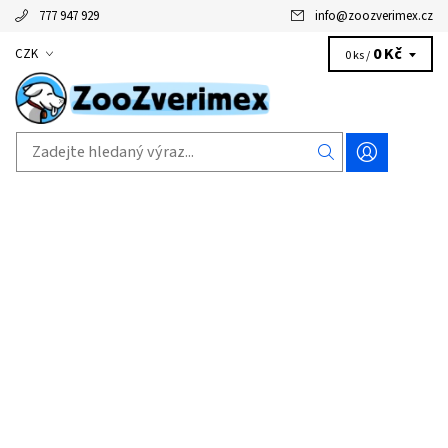
777 947 929
info
@
zoozverimex.cz
0 Kč
CZK
0 ks /