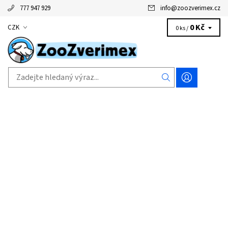
777 947 929
info
@
zoozverimex.cz
0 Kč
CZK
0 ks /