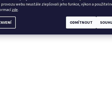
 provozu webu neustále zlepšovali jeho funkce, výkon a použiteln
formací
zde
.
TAVENÍ
ODMÍTNOUT
SOUHL