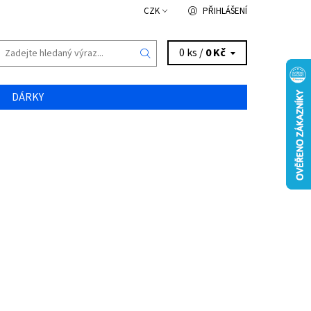
CZK
PŘIHLÁŠENÍ
0 ks /
0 Kč
DÁRKY