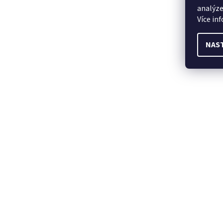
analýze
Více in
NAS