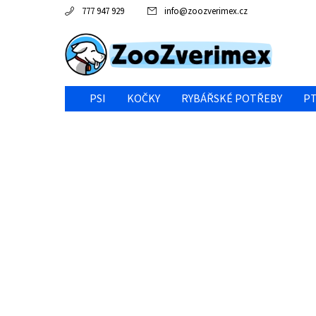
777 947 929
info
@
zoozverimex.cz
PSI
KOČKY
RYBÁŘSKÉ POTŘEBY
PT
NEJVÝHODNĚJŠÍ CENA/VÝPRODEJ
GABY RYBY