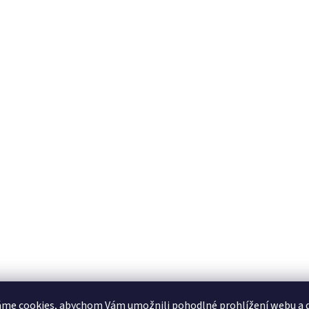
me cookies, abychom Vám umožnili pohodlné prohlížení webu a d