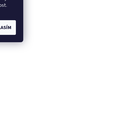
ost.
ASÍM