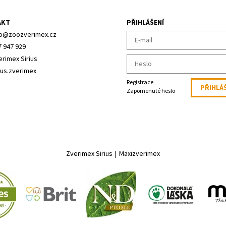
AKT
PŘIHLÁŠENÍ
o
@
zoozverimex.cz
7 947 929
erimex Sirius
ius.zverimex
Registrace
Zapomenuté heslo
Zverimex Sirius
|
Maxizverimex