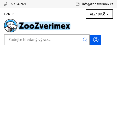
777 947 929
info
@
zoozverimex.cz
0 Kč
CZK
0 ks /