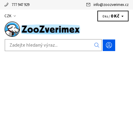
777 947 929
info
@
zoozverimex.cz
0 Kč
CZK
0 ks /