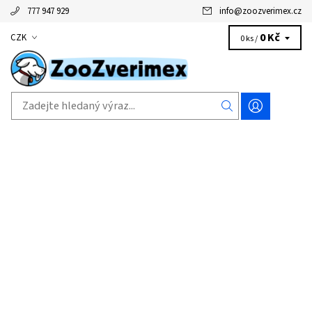
777 947 929
info
@
zoozverimex.cz
0 Kč
CZK
0 ks /