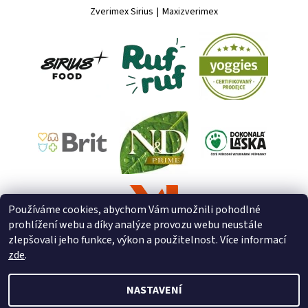
Zverimex Sirius
|
Maxizverimex
Používáme cookies, abychom Vám umožnili pohodlné
prohlížení webu a díky analýze provozu webu neustále
zlepšovali jeho funkce, výkon a použitelnost. Více informací
zde
.
NASTAVENÍ
2026 © ZooZverimex, všechna práva vyhrazena
Upravit nastavení