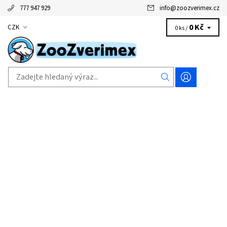
777 947 929
info
@
zoozverimex.cz
0 Kč
CZK
0 ks /