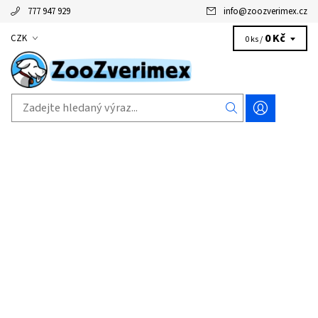
777 947 929
info
@
zoozverimex.cz
0 Kč
CZK
0 ks /