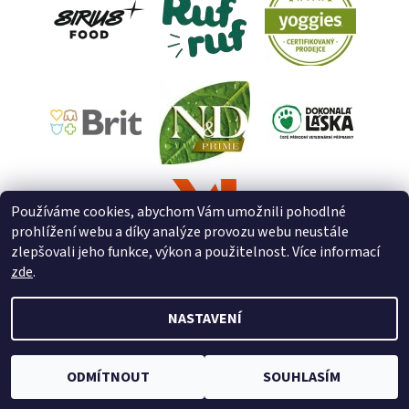
Používáme cookies, abychom Vám umožnili pohodlné
prohlížení webu a díky analýze provozu webu neustále
zlepšovali jeho funkce, výkon a použitelnost. Více informací
zde
.
NASTAVENÍ
2026 © ZooZverimex, všechna práva vyhrazena
Upravit nastavení
cookies
Vytvořil Shoptet
ODMÍTNOUT
SOUHLASÍM