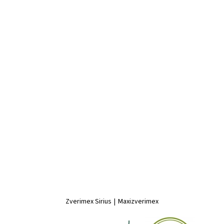
Zverimex Sirius
|
Maxizverimex