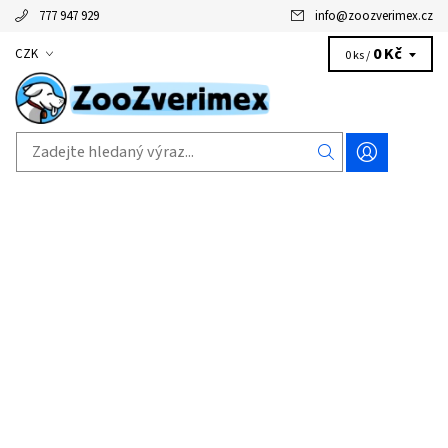
777 947 929
info
@
zoozverimex.cz
0 Kč
CZK
0 ks /