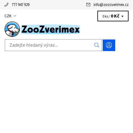
777 947 929
info
@
zoozverimex.cz
0 Kč
CZK
0 ks /