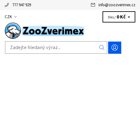
777 947 929
info
@
zoozverimex.cz
0 Kč
CZK
0 ks /