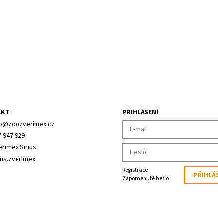
AKT
PŘIHLÁŠENÍ
o
@
zoozverimex.cz
7 947 929
erimex Sirius
ius.zverimex
Registrace
Zapomenuté heslo