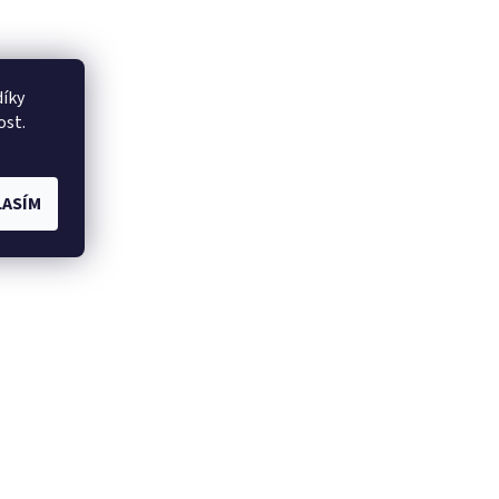
íky
ost.
ASÍM