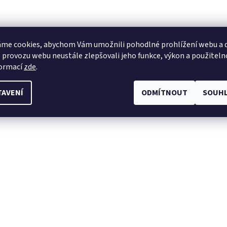
me cookies, abychom Vám umožnili pohodlné prohlížení webu a d
 provozu webu neustále zlepšovali jeho funkce, výkon a použiteln
formací
zde
.
TAVENÍ
ODMÍTNOUT
SOUHL