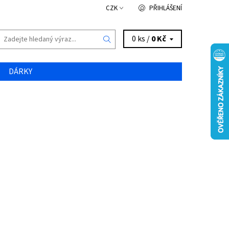
CZK
PŘIHLÁŠENÍ
0 ks /
0 Kč
DÁRKY