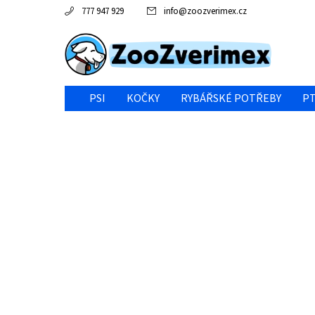
777 947 929
info
@
zoozverimex.cz
PSI
KOČKY
RYBÁŘSKÉ POTŘEBY
PT
NEJVÝHODNĚJŠÍ CENA/VÝPRODEJ
GABY RYBY