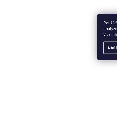
Používá
analýze
Více in
NAS