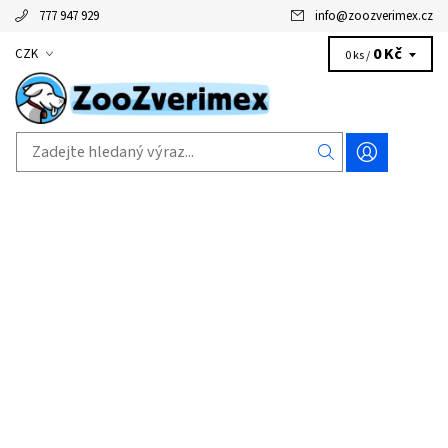
777 947 929
info
@
zoozverimex.cz
0 Kč
CZK
0 ks /