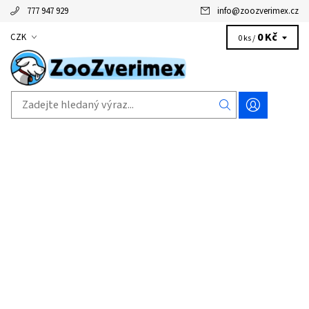
777 947 929
info
@
zoozverimex.cz
0 Kč
CZK
0 ks /