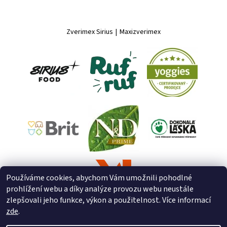
Zverimex Sirius
|
Maxizverimex
Používáme cookies, abychom Vám umožnili pohodlné
prohlížení webu a díky analýze provozu webu neustále
zlepšovali jeho funkce, výkon a použitelnost. Více informací
zde
.