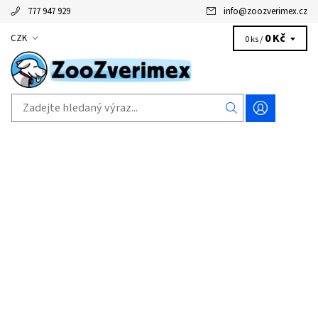
777 947 929
info
@
zoozverimex.cz
0 Kč
CZK
0 ks /