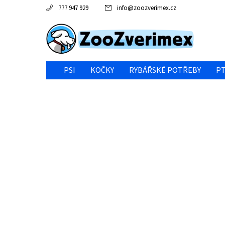
777 947 929
info
@
zoozverimex.cz
PSI
KOČKY
RYBÁŘSKÉ POTŘEBY
PT
NEJVÝHODNĚJŠÍ CENA/VÝPRODEJ
GABY RYBY