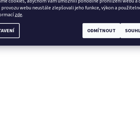
me cookies, abychom Vám umožnili pohodlné prohlížení webu a d
 provozu webu neustále zlepšovali jeho funkce, výkon a použiteln
formací
zde
.
TAVENÍ
ODMÍTNOUT
SOUHL