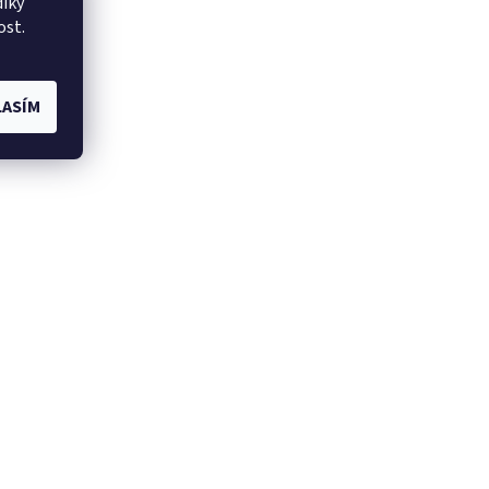
íky
ost.
ASÍM