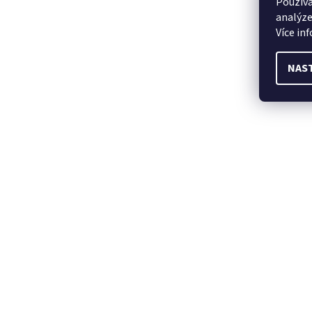
Používá
analýze
Více in
NAS