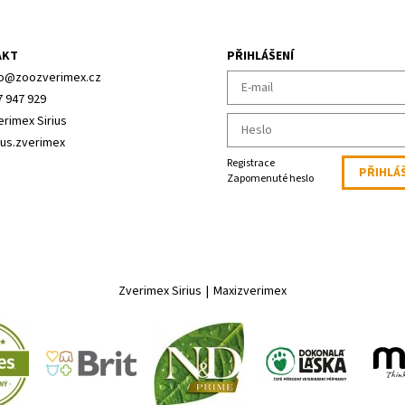
AKT
PŘIHLÁŠENÍ
o
@
zoozverimex.cz
7 947 929
erimex Sirius
ius.zverimex
Registrace
Zapomenuté heslo
Zverimex Sirius
|
Maxizverimex