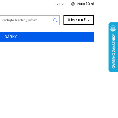
CZK
PŘIHLÁŠENÍ
0 ks /
0 Kč
DÁRKY