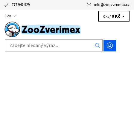
777 947 929
info
@
zoozverimex.cz
0 Kč
CZK
0 ks /