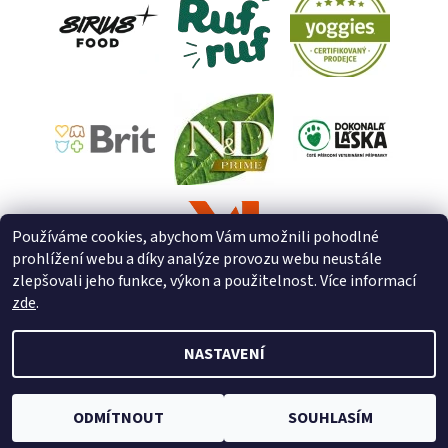
Používáme cookies, abychom Vám umožnili pohodlné
prohlížení webu a díky analýze provozu webu neustále
zlepšovali jeho funkce, výkon a použitelnost. Více informací
zde
.
NASTAVENÍ
2026 © ZooZverimex, všechna práva vyhrazena
Upravit nastavení
cookies
Vytvořil Shoptet
ODMÍTNOUT
SOUHLASÍM