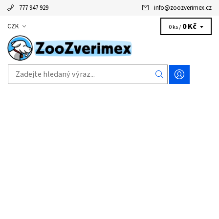
777 947 929
info
@
zoozverimex.cz
0 Kč
CZK
0 ks /