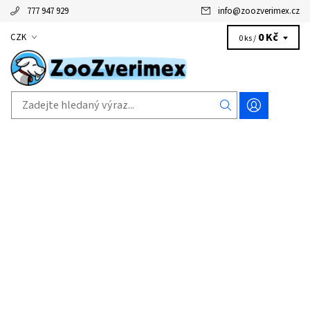
777 947 929
info
@
zoozverimex.cz
0 Kč
CZK
0 ks /