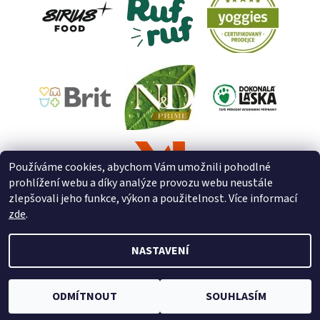
Používáme cookies, abychom Vám umožnili pohodlné
prohlížení webu a díky analýze provozu webu neustále
zlepšovali jeho funkce, výkon a použitelnost. Více informací
zde
.
NASTAVENÍ
2026 © ZooZverimex, všechna práva vyhrazena
Upravit nastavení
cookies
Vytvořil Shoptet
ODMÍTNOUT
SOUHLASÍM